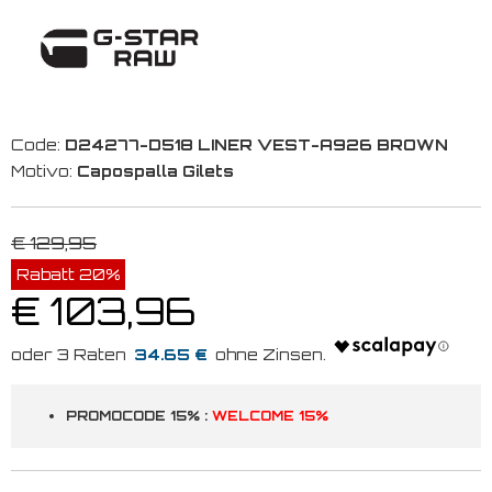
Code:
D24277-D518 LINER VEST-A926 BROWN
Motivo:
Capospalla Gilets
€ 129,95
Rabatt 20%
€ 103,96
34.65 €
PROMOCODE 15% :
WELCOME 15%