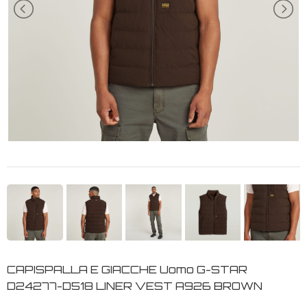
CAPISPALLA E GIACCHE Uomo G-STAR
D24277-D518 LINER VEST A926 BROWN