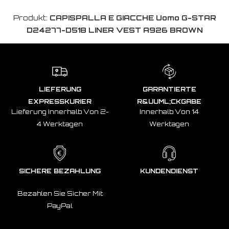
Produkt:
CAPISPALLA E GIACCHE Uomo G-STAR
D24277-D518 LINER VEST A926 BROWN
LIEFERUNG
GARANTIERTE
EXPRESSKURIER
R&UUML;CKGABE
Lieferung Innerhalb Von 2-
Innerhalb Von 14
4 Werktagen
Werktagen
SICHERE BEZAHLUNG
KUNDENDIENST
Bezahlen Sie Sicher Mit
PayPal