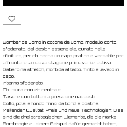
Bomber da uomo in cotone da uomo, modello corto,
sfoderato, dal design essenziale, curato nelle
rifiniture, per chi cerca un capo pratico e versatile per
affrontare la nuova stagione primaverile-estiva.
Gabardina stretch, morbida al tatto. Tinto e lavato in
capo.
Interno sfoderato.
Chiusura con zip centrale.
Tasche con bottoni a pressione nascosti.
Collo, polsi e fondo rifiniti da bordi a costine.
Mailänder Qualität, Preis und neue Technologien: Dies
sind die drei strategischen Elemente, die die Marke
Bomboogie zu einem Beispiel dafür gemacht haben,