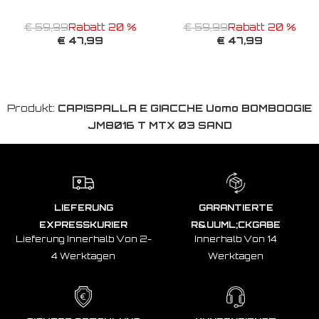
€ 59,99
Rabatt 20 %
€ 59,99
Rabatt 20 %
€ 47,99
€ 47,99
Produkt:
CAPISPALLA E GIACCHE Uomo BOMBOOGIE
JM8016 T MTX 03 SAND
LIEFERUNG
GARANTIERTE
EXPRESSKURIER
R&UUML;CKGABE
Lieferung Innerhalb Von 2-
Innerhalb Von 14
4 Werktagen
Werktagen